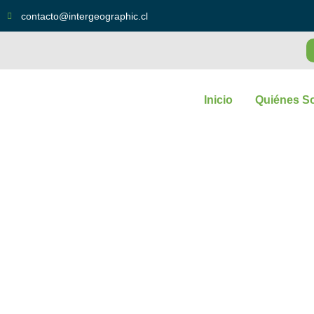
contacto@intergeographic.cl
Inicio
Quiénes S