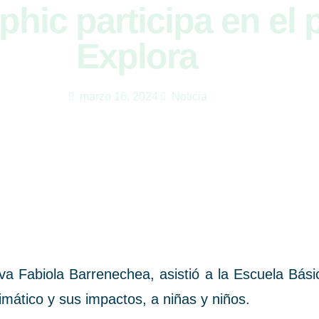
phic participa en el
Explora
marzo 16, 2024
Noticia
tiva Fabiola Barrenechea, asistió a la Escuela Bá
imático y sus impactos, a niñas y niños.