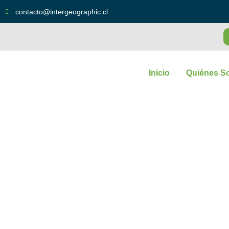
contacto@intergeographic.cl
Inicio
Quiénes S