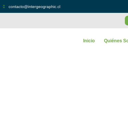
contacto@intergeographic.cl
Inicio
Quiénes S