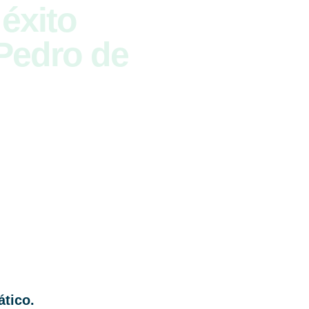
 éxito
Pedro de
tico.