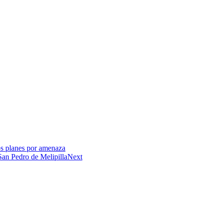
os planes por amenaza
 San Pedro de Melipilla
Next